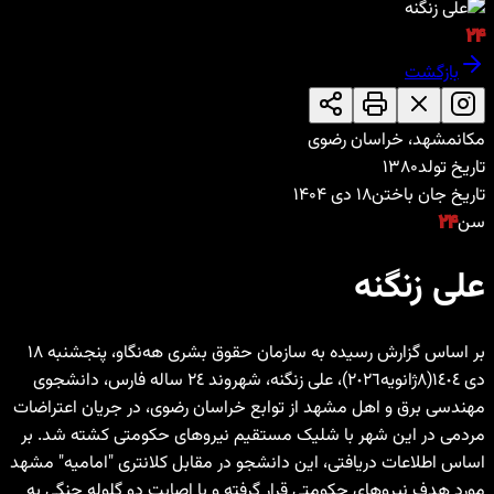
۲۴
بازگشت
مکان
مشهد، خراسان رضوی
تاریخ تولد
۱۳۸۰
تاریخ جان باختن
۱۸ دی ۱۴۰۴
سن
۲۴
علی زنگنه
بر اساس گزارش رسیدە به سازمان حقوق بشری هه‌نگاو، پنجشنبە ١٨
دی ١٤٠٤(٨ژانویە٢٠٢٦)، علی زنگنه، شهروند ٢٤ سالە فارس، دانشجوی
مهندسی برق و اهل مشهد از توابع خراسان رضوی، در جریان اعتراضات
مردمی در این شهر با شلیک مستقیم نیروهای حکومتی کشتە شد. بر
اساس اطلاعات دریافتی، این دانشجو در مقابل کلانتری "امامیه" مشهد
مورد هدف نیروهای حکومتی قرار گرفتە و با اصابت دو گلولە جنگی بە