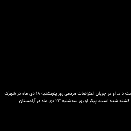
بر اساس گزارش سازمان حقوق بشری هه‌نگاو، محمد امین سلامی، شهروند ٣٩ سالە کورد، روز شنبە ٢٠ دی ماه ١٤٠٤ در بیمارستان جان خود را از دست داد. او در جریان اعتراضات مردمی روز پنجشنبە ١٨ دی ماه در شهرک
الهیە کرمانشاه با شلیک مستقیم نیروهای حکومتی مجروح شدە بود. برادران او تایید کردەاند کە محمد امین در اعتراضات توسط نیروهای حکومتی کشتە شدە است. پیکر او روز سەشنبە ٢٣ دی ماه در آرامستان