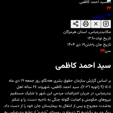
۲۴
بازگشت
مکان
بندرعباس، استان هرمزگان
تاریخ تولد
۱۳۸۰
تاریخ جان باختن
۱۹ دی ۱۴۰۴
سن
۲۴
سید احمد کاظمی
بر اساس گزارش سازمان حقوق بشری هه‌نگاو، روز جمعه ١٩ دی ماه
١٤٠٤ (٩ ژانویه ٢٠٢٦)، سید احمد کاظمی، شهروند ٢٤ ساله اهل
بندرعباس، در جریان اعتراضات مردمی این شهر با شلیک مستقیم
نیروهای حکومتی و اصابت گلوله جنگی به ناحیه دست، پا و شکم
به‌شدت مجروح و پس از انتقال به بیمارستان جان خود را از دست داد.
پیکر وی روز یکشنبه ۲۱ دی‌ماه در روستای "شهرو" از توابع بندرعباس به