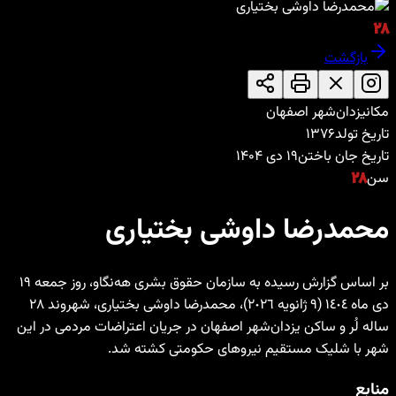
۲۸
بازگشت
مکان
یزدان‌شهر اصفهان
تاریخ تولد
۱۳۷۶
تاریخ جان باختن
۱۹ دی ۱۴۰۴
سن
۲۸
محمدرضا داوشی بختیاری
بر اساس گزارش رسیدە به سازمان حقوق بشری هه‌نگاو، روز جمعە ١٩
دی ماه ١٤٠٤ (٩ ژانویه ٢٠٢٦)، محمدرضا داوشی بختیاری، شهروند ٢٨
سالە لُر و ساکن یزدان‌شهر اصفهان در جریان اعتراضات مردمی در این
شهر با شلیک مستقیم نیروهای حکومتی کشتە شد.
منابع