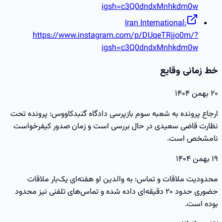
igsh=c3Q0dndxMnhkdm0w
Iran International:
https://www.instagram.com/p/DUqeTRjjo0m/?
igsh=c3Q0dndxMnhkdm0w
خط زمانی وقایع
۲۰ بهمن ۱۴۰۴
ارجاع پرونده به شعبه سوم بازپرسی دادگاه گنبدکاووس: پرونده تحت
نظارت قاضی سعیدی در حال بررسی است و زمان صدور کیفرخواست
نامشخص است.
۱۹ بهمن ۱۴۰۴
محدودیت ملاقات و تماس: به والدین او هفته‌ای یک‌بار ملاقات
حضوری حدود ۲۰ دقیقه‌ای داده شده و تماس‌های تلفنی نیز محدود
بوده است.