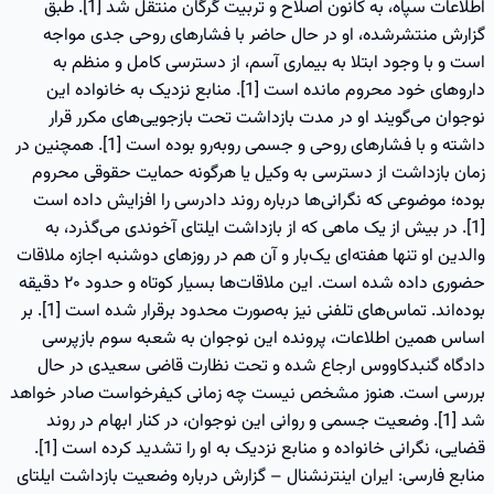
اطلاعات سپاه، به کانون اصلاح و تربیت گرگان منتقل شد [1]. طبق
گزارش منتشرشده، او در حال حاضر با فشارهای روحی جدی مواجه
است و با وجود ابتلا به بیماری آسم، از دسترسی کامل و منظم به
داروهای خود محروم مانده است [1]. منابع نزدیک به خانواده این
نوجوان می‌گویند او در مدت بازداشت تحت بازجویی‌های مکرر قرار
داشته و با فشارهای روحی و جسمی روبه‌رو بوده است [1]. همچنین در
زمان بازداشت از دسترسی به وکیل یا هرگونه حمایت حقوقی محروم
بوده؛ موضوعی که نگرانی‌ها درباره روند دادرسی را افزایش داده است
[1]. در بیش از یک ماهی که از بازداشت ایلتای آخوندی می‌گذرد، به
والدین او تنها هفته‌ای یک‌بار و آن هم در روزهای دوشنبه اجازه ملاقات
حضوری داده شده است. این ملاقات‌ها بسیار کوتاه و حدود ۲۰ دقیقه
بوده‌اند. تماس‌های تلفنی نیز به‌صورت محدود برقرار شده است [1]. بر
اساس همین اطلاعات، پرونده این نوجوان به شعبه سوم بازپرسی
دادگاه گنبدکاووس ارجاع شده و تحت نظارت قاضی سعیدی در حال
بررسی است. هنوز مشخص نیست چه زمانی کیفرخواست صادر خواهد
شد [1]. وضعیت جسمی و روانی این نوجوان، در کنار ابهام در روند
قضایی، نگرانی خانواده و منابع نزدیک به او را تشدید کرده است [1].
منابع فارسی: ایران اینترنشنال – گزارش درباره وضعیت بازداشت ایلتای