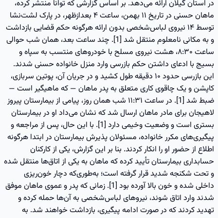
در استان گیلان ارائه می‌دهد. بر اساس گزارشی که توانا منتشر کرده،
ماهان حسنی در تاریخ ۱۱ بهمن، ساعت ۴ بعدازظهر، در پارک لشت‌نشا
توسط ۱۴ نیروی لباس‌شخصی بدون ارائه هرگونه حکم قضایی بازداشت
و به مکانی نامعلوم منتقل شد [1]. چند ساعت بعد، همان شب حوالی
ساعت ۸:۳۰، هشت نیروی مسلح با خودروهای منتسب به سپاه و
بسیج با ادعای داشتن حکم بازرسی وارد منزل خانواده حسنی شدند.
این بازرسی حدود ۱۰ دقیقه طول کشید و در جریان آن، پوتین سربازی،
کاپشن و یک چاقوی کاری متعلق به پدر ماهان — که ماهیگیر است —
ضبط شد [1]. در ساعت ۱۱:۳۱ شب همان روز، پیامی از بیمارستان پیروز
لاهیجان برای مادر ماهان ارسال شد که نشان می‌داد او در بیمارستان
بستری است و وضعیت وخیمی دارد [1]. با این حال، پس از مراجعه و
پیگیری‌های مکرر خانواده، مسئولان پذیرش بیمارستان در ابتدا هرگونه
اطلاع از حضور او را انکار کردند. بنا بر این گزارش، یکی از کارکنان
حسابداری بیمارستان تأیید کرده که ماهان به یکی از اتاق‌ها منتقل شده
و تحت شکنجه شدید قرار گرفته است؛ به‌طوری‌که دچار خون‌ریزی
داخلی شده و خون بالا آورده بود [1]. زمانی که پدر و عموی ماهان موفق
شدند وارد اتاق شوند، نیروهای لباس‌شخصی به آن‌ها حمله کرده و
تهدید کردند که در صورت ادامه پیگیری، بازداشت خواهند شد. به